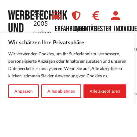
Werbetechnik
Seit
2005
und
Erfahrungen
Qualität
Bester
Individu
stehen
preis
Mit
Wir
Durch
Folierung
wir
über
arbeiten
moderne
Wir schätzen Ihre Privatsphäre
Du
15
ausschließlich
Technolog
im
bekommst
bei
Wir verwenden Cookies, um Ihr Surferlebnis zu verbessern,
Jahren
mit
ist
ein
Red-
Erfahrung,
hochwertigen
es
personalisierte Anzeigen oder Inhalte einzusetzen und unseren
Raum
transparentes
sind
Folienherstellern
uns
Lab
Datenverkehr zu analysieren. Wenn Sie auf „Alle akzeptieren"
Preisangebot
wir
zusammen.
möglich,
NRW.
von
klicken, stimmen Sie der Anwendung von Cookies zu.
für
dein
auf
uns
Qualität
Ansprechpartner
Deine
und
Anpassen
Alles ablehnen
Alle akzeptieren
für
individuell
weißt
und
Folierung
Wünsche
immer,
Zuverlässigkeit.
und
einzugehe
was
Werbetechnik.
auf
dich
zukommt.